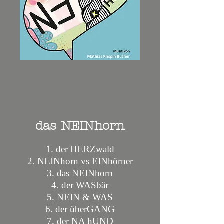
das NEINhorn
1. der HERZwald
2. NEINhorn vs EINhörner
3. das NEINhorn
4. der WASbär
5. NEIN & WAS
6. der überGANG
7. der NA hUND